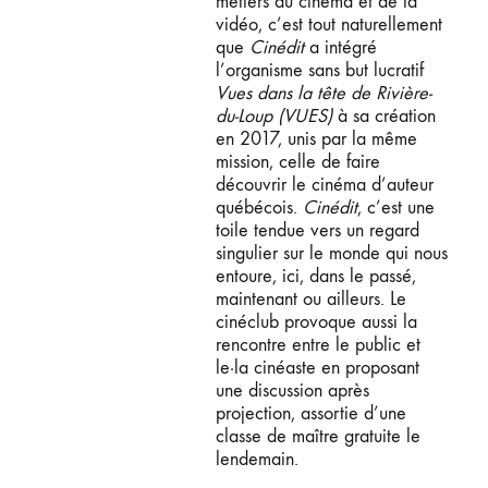
métiers du cinéma et de la
vidéo, c’est tout naturellement
que
Cinédit
a intégré
l’organisme sans but lucratif
Vues dans la tête de Rivière-
du-Loup (VUES)
à sa création
en 2017, unis par la même
mission, celle de faire
découvrir le cinéma d’auteur
québécois.
Cinédit
, c’est une
toile tendue vers un regard
singulier sur le monde qui nous
entoure, ici, dans le passé,
maintenant ou ailleurs. Le
cinéclub provoque aussi la
rencontre entre le public et
le·la cinéaste en proposant
une discussion après
projection, assortie d’une
classe de maître gratuite le
lendemain.