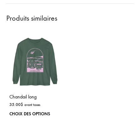
Produits similaires
Chandail long
35.00
$
avant taxes
Ce
CHOIX DES OPTIONS
produit
a
plusieurs
variations.